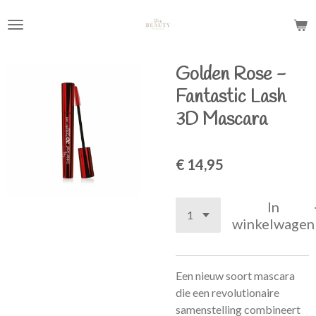
Ga
direct
naar
de
Golden Rose -
hoofdinhoud
Fantastic Lash
3D Mascara
€ 14,95
In
winkelwagen
Een nieuw soort mascara
die een revolutionaire
samenstelling combineert