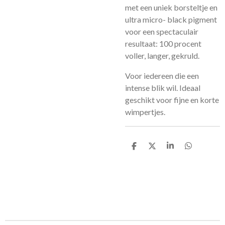
met een uniek borsteltje en
ultra micro- black pigment
voor een spectaculair
resultaat: 100 procent
voller, langer, gekruld.
Voor iedereen die een
intense blik wil. Ideaal
geschikt voor fijne en korte
wimpertjes.
D
D
S
D
e
e
h
e
l
e
a
l
e
l
r
e
n
e
n