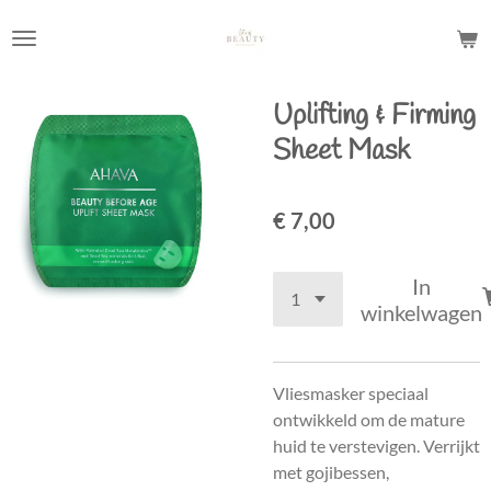
Ga
direct
naar
de
Uplifting & Firming
hoofdinhoud
Sheet Mask
€ 7,00
In
winkelwagen
Vliesmasker speciaal
ontwikkeld om de mature
huid te verstevigen. Verrijkt
met gojibessen,