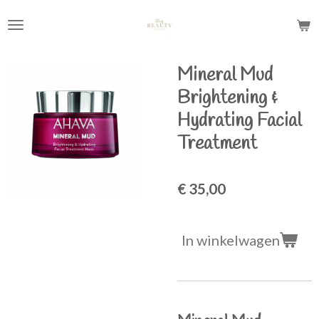
Ga
direct
naar
de
Mineral Mud
hoofdinhoud
Brightening &
Hydrating Facial
Treatment
€ 35,00
In winkelwagen